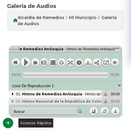
Galería de Audios
Alcaldía de Remedios
Mi Municipio
Galería
de Audios
Himno de Remedios Antioquia
Hi
1.
- Himno de Remedios Antioquia***
01.
00:00
00:00
Lista De Reproducción 1
Himno de Remedios Antioquia
01.
- Himno de Remedios Antioqu
00:00
Himno Nacional de la República de Colombia
02.
- Himno Nac
00:00
Accesos Rápidos