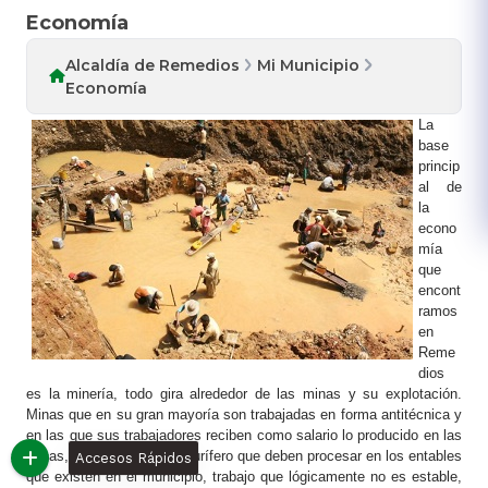
Economía
Alcaldía de Remedios
Mi Municipio
Economía
La
base
princip
al de
la
econo
mía
que
encont
ramos
en
Reme
dios
es la minería, todo gira alrededor de las minas y su explotación.
Minas que en su gran mayoría son trabajadas en forma antitécnica y
en las que sus trabajadores reciben como salario lo producido en las
minas, es decir, material aurífero que deben procesar en los entables
Accesos Rápidos
que existen en el municipio, trabajo que lógicamente no es estable,