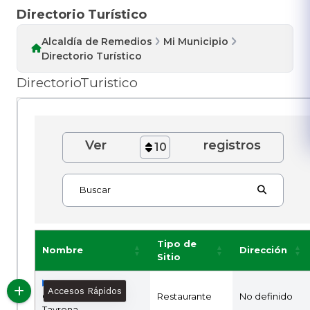
Directorio Turístico
Alcaldía de Remedios
Mi Municipio
Directorio Turístico
DirectorioTuristico
Ver
registros
10
Buscar
Tipo de
Nombre
Dirección
Sitio
Accesos Rápidos
Comidas Rapidas
Restaurante
No definido
Tayrona